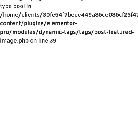
type bool in
/home/clients/30fe54f7bece449a86ce086cf26f477
content/plugins/elementor-
pro/modules/dynamic-tags/tags/post-featured-
image.php
on line
39